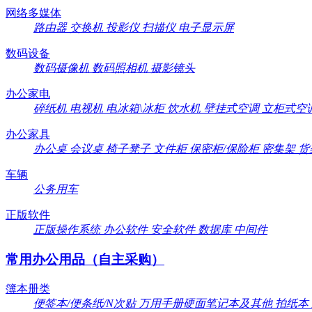
网络多媒体
路由器
交换机
投影仪
扫描仪
电子显示屏
数码设备
数码摄像机
数码照相机
摄影镜头
办公家电
碎纸机
电视机
电冰箱\冰柜
饮水机
壁挂式空调
立柜式空
办公家具
办公桌
会议桌
椅子凳子
文件柜
保密柜/保险柜
密集架
货
车辆
公务用车
正版软件
正版操作系统
办公软件
安全软件
数据库
中间件
常用办公用品（自主采购）
簿本册类
便签本/便条纸/N次贴
万用手册硬面笔记本及其他
拍纸本