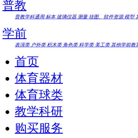
普教
普教学科通用
标本
玻璃仪器
测量
挂图、软件资源
模型
学前
表演类
户外类
积木类
角色类
科学类
美工类
其他学前教
首页
体育器材
体育球类
教学科研
购买服务