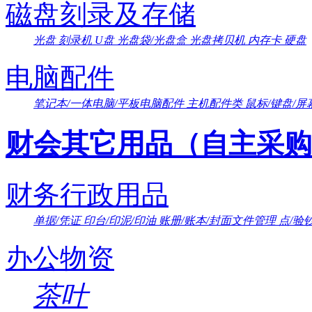
磁盘刻录及存储
光盘
刻录机
U盘
光盘袋/光盘盒
光盘拷贝机
内存卡
硬盘
电脑配件
笔记本/一体电脑/平板电脑配件
主机配件类
鼠标/键盘/屏
财会其它用品（自主采购
财务行政用品
单据/凭证
印台/印泥/印油
账册/账本/封面文件管理
点/验
办公物资
茶叶