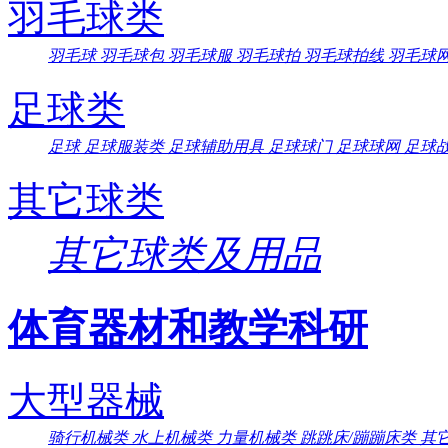
羽毛球类
羽毛球
羽毛球包
羽毛球服
羽毛球拍
羽毛球拍线
羽毛球
足球类
足球
足球服装类
足球辅助用具
足球球门
足球球网
足球
其它球类
其它球类及用品
体育器材和教学科研
大型器械
骑行机械类
水上机械类
力量机械类
跳跳床/蹦蹦床类
其