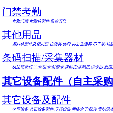
门禁考勤
考勤门禁
考勤机配件
监控安防
其他用品
塑封机配件及塑封膜
箱袋类
铭牌
办公生活类
不干胶/粘
条码扫描/采集器材
执法记录仪
IC卡/磁卡/射频卡
标签机/条码机
读卡器
数据
其它设备配件（自主采购
其它设备及配件
小型设备
其它设备配件
乐器设备
网络盒子/配件
音响设