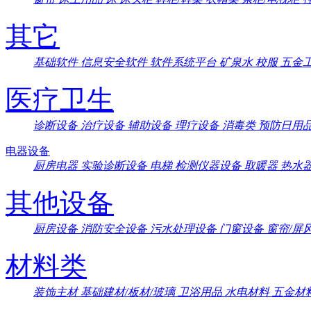
其它
基础软件
信息安全软件
软件系统平台
矿泉水
校服
五金
医疗卫生
诊断设备
治疗设备
辅助设备
理疗设备
消毒类
预防日用
电器设备
厨房电器
实验诊断设备
电梯
检测仪器设备
取暖器
热水
其他设备
厨房设备
消防安全设备
污水处理设备
门窗设备
窗帘/屏
材料类
装饰主材
基础建材/板材/玻璃
卫浴用品
水电材料
五金材