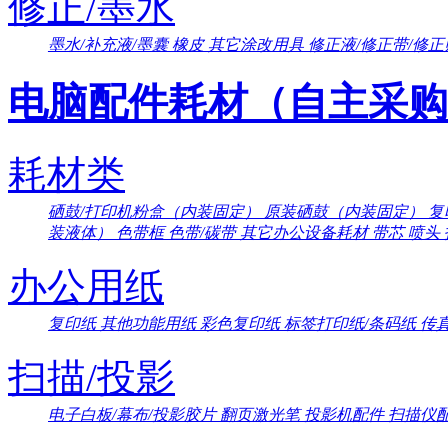
修正/墨水
墨水/补充液/墨囊
橡皮
其它涂改用具
修正液/修正带/修正
电脑配件耗材（自主采购
耗材类
硒鼓/打印机粉盒（内装固定）
原装硒鼓（内装固定）
复
装液体）
色带框
色带/碳带
其它办公设备耗材
带芯
喷头
办公用纸
复印纸
其他功能用纸
彩色复印纸
标签打印纸/条码纸
传
扫描/投影
电子白板/幕布/投影胶片
翻页激光笔
投影机配件
扫描仪