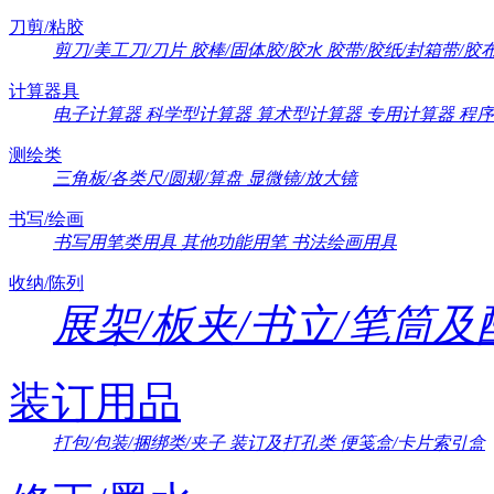
刀剪/粘胶
剪刀/美工刀/刀片
胶棒/固体胶/胶水
胶带/胶纸/封箱带/胶
计算器具
电子计算器
科学型计算器
算术型计算器
专用计算器
程序
测绘类
三角板/各类尺/圆规/算盘
显微镜/放大镜
书写/绘画
书写用笔类用具
其他功能用笔
书法绘画用具
收纳/陈列
展架/板夹/书立/笔筒
装订用品
打包/包装/捆绑类/夹子
装订及打孔类
便笺盒/卡片索引盒