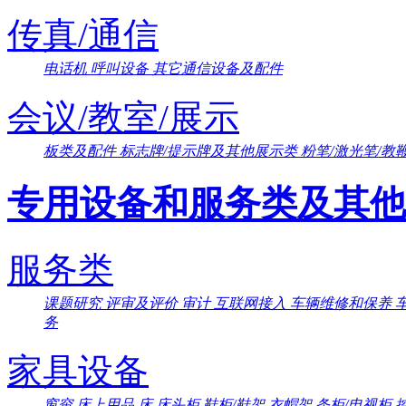
传真/通信
电话机
呼叫设备
其它通信设备及配件
会议/教室/展示
板类及配件
标志牌/提示牌及其他展示类
粉笔/激光笔/教
专用设备和服务类及其他
服务类
课题研究
评审及评价
审计
互联网接入
车辆维修和保养
务
家具设备
窗帘
床上用品
床
床头柜
鞋柜/鞋架
衣帽架
条柜/电视柜