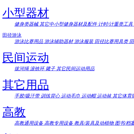
小型器材
健身类器械
其它中小型健身器材及配件
计时/计重类工具
田径游泳
游泳比赛用品
游泳辅助器材
游泳服装
田径比赛用具类
民间运动
拔河绳
滚铁环
毽子
其它民间运动用品
其它用品
手胶/吸汗带
训练背心
运动毛巾
运动帽
运动袜
其它体育
高教
高教通用设备
高教专用设备
教具/装具及动植物
图书/档