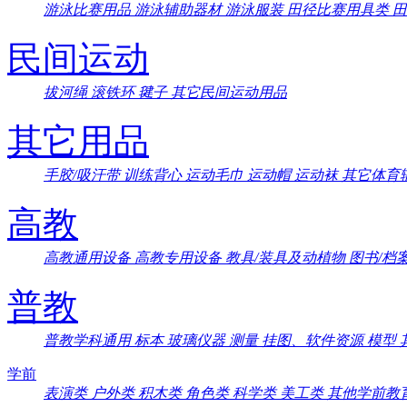
游泳比赛用品
游泳辅助器材
游泳服装
田径比赛用具类
民间运动
拔河绳
滚铁环
毽子
其它民间运动用品
其它用品
手胶/吸汗带
训练背心
运动毛巾
运动帽
运动袜
其它体育
高教
高教通用设备
高教专用设备
教具/装具及动植物
图书/档
普教
普教学科通用
标本
玻璃仪器
测量
挂图、软件资源
模型
学前
表演类
户外类
积木类
角色类
科学类
美工类
其他学前教