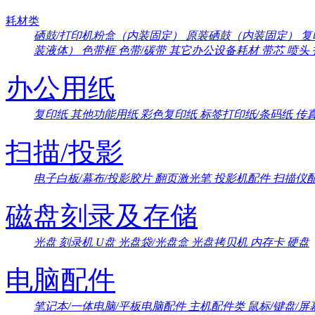
耗材类
硒鼓/打印机粉盒（内装固定）
原装硒鼓（内装固定）
复
装液体）
色带框
色带/碳带
其它办公设备耗材
带芯
喷头
办公用纸
复印纸
其他功能用纸
彩色复印纸
标签打印纸/条码纸
传
扫描/投影
电子白板/幕布/投影胶片
翻页激光笔
投影机配件
扫描仪
磁盘刻录及存储
光盘
刻录机
U盘
光盘袋/光盘盒
光盘拷贝机
内存卡
硬盘
电脑配件
笔记本/一体电脑/平板电脑配件
主机配件类
鼠标/键盘/屏