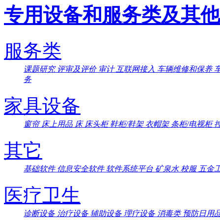
专用设备和服务类及其他
服务类
课题研究
评审及评价
审计
互联网接入
车辆维修和保养
务
家具设备
窗帘
床上用品
床
床头柜
鞋柜/鞋架
衣帽架
条柜/电视柜
其它
基础软件
信息安全软件
软件系统平台
矿泉水
校服
五金
医疗卫生
诊断设备
治疗设备
辅助设备
理疗设备
消毒类
预防日用