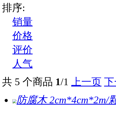
排序:
销量
价格
评价
人气
共 5 个商品
1
/1
上一页
下
防腐木 2cm*4cm*2m/