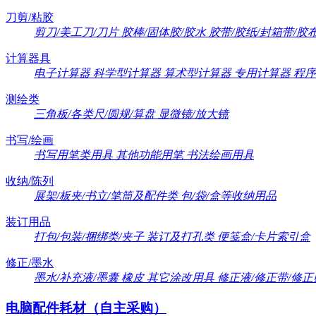
刀剪/粘胶
剪刀/美工刀/刀片
胶棒/固体胶/胶水
胶带/胶纸/封箱带/胶
计算器具
电子计算器
科学型计算器
算术型计算器
专用计算器
程序
测绘类
三角板/各类尺/圆规/算盘
显微镜/放大镜
书写/绘画
书写用笔类用具
其他功能用笔
书法绘画用具
收纳/陈列
展架/板夹/书立/笔筒及配件类
包/袋/盒等收纳用品
装订用品
打包/包装/捆绑类/夹子
装订及打孔类
便笺盒/卡片索引盒
修正/墨水
墨水/补充液/墨囊
橡皮
其它涂改用具
修正液/修正带/修正
电脑配件耗材（自主采购）