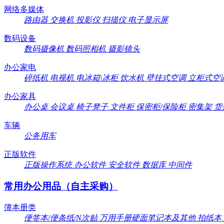
网络多媒体
路由器
交换机
投影仪
扫描仪
电子显示屏
数码设备
数码摄像机
数码照相机
摄影镜头
办公家电
碎纸机
电视机
电冰箱\冰柜
饮水机
壁挂式空调
立柜式空
办公家具
办公桌
会议桌
椅子凳子
文件柜
保密柜/保险柜
密集架
货
车辆
公务用车
正版软件
正版操作系统
办公软件
安全软件
数据库
中间件
常用办公用品（自主采购）
簿本册类
便签本/便条纸/N次贴
万用手册硬面笔记本及其他
拍纸本