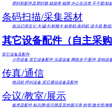
塑封机配件及塑封膜
箱袋类
铭牌
办公生活类
不干胶/粘
条码扫描/采集器材
执法记录仪
IC卡/磁卡/射频卡
标签机/条码机
读卡器
数据
其它设备配件（自主采购
其它设备及配件
小型设备
其它设备配件
乐器设备
网络盒子/配件
音响设
传真/通信
电话机
呼叫设备
其它通信设备及配件
会议/教室/展示
板类及配件
标志牌/提示牌及其他展示类
粉笔/激光笔/教