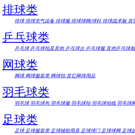
排球类
排球
排球充气设备
排球服
排球球网/球柱
排球战术板
其
乒乓球类
乒乓球
乒乓球拍及其他
乒乓球台
乒乓球服
其他乒乓球相
网球类
网球
网球服装类
网球拍
其它网球用品
羽毛球类
羽毛球
羽毛球包
羽毛球服
羽毛球拍
羽毛球拍线
羽毛球
足球类
足球
足球服装类
足球辅助用具
足球球门
足球球网
足球