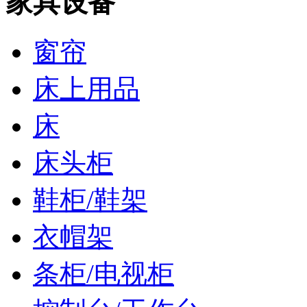
家具设备
窗帘
床上用品
床
床头柜
鞋柜/鞋架
衣帽架
条柜/电视柜